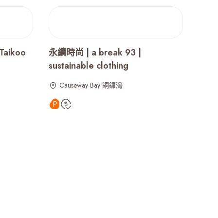
Taikoo
永續時尚 | a break 93 |
sustainable clothing
Causeway Bay 銅鑼灣