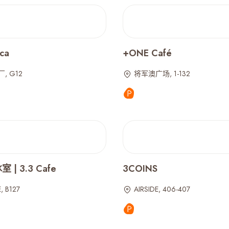
ca
+ONE Café
, G12
将军澳广场, 1-132
| 3.3 Cafe
3COINS
, B127
AIRSIDE, 406-407