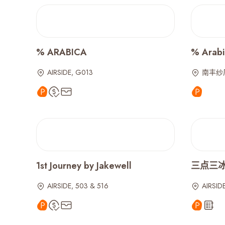
% ARABICA
% Arabi
AIRSIDE, G013
南丰纱厂
1st Journey by Jakewell
三点三冰室 
AIRSIDE, 503 & 516
AIRSIDE