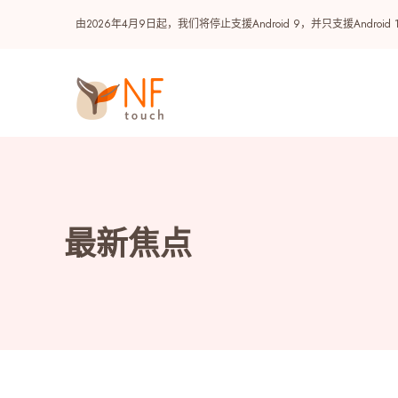
由2026年4月9日起，我们将停止支援Android 9，并只支援A
最新动态
最新焦点
最新焦点
奖赏
热门
NF 种籽
活动
NF Points
AIRSIDE
奖赏