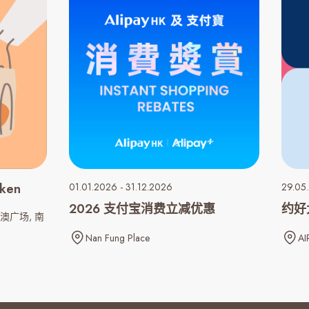
ken
01.01.2026 - 31.12.2026
29.05
2026 支付宝消费立减优惠
约好
澳广场
南
Nan Fung Place
AI