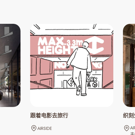
跟着电影去旅行
织刻
AI
AIRSIDE
丰