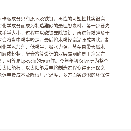
木卡板成分只有原木及铁钉，再造的可塑性其实很高，
有化学成分而成为制造猫砂的最理想素材。第一步要先
成手掌大小，过程中以磁铁去除铁钉，再进行粉碎及干
时会将当中粉尘吸走，最后将木粉经高温压成粒状。制
何化学添加剂、低粉尘、吸水力强，甚至自带天然木
崩解成粉状，配合筲箕设计的双层猫厕确是干净又方
，可算是Upcycle的示范作。今年年初Kelvin更为整个
设太阳能板，以太阳能发电将制造过程变得更环保之
长远电费成本及降低厂房温度，多方面实践他的环保信