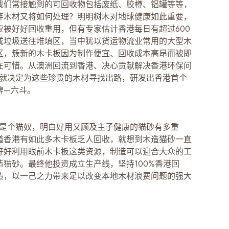
我们常接触到的可回收物包括废纸、胶樽、铝罐等等，
弃木材又将如何处理？明明树木对地球健康如此重要，
应被好好回收重用，但有专家估计香港每日有超过600
成垃圾送往堆填区，当中犹以货运物流业常用的大型木
区，簇新的木卡板因为制作便宜、回收成本高昂而被即
在可惜。从澳洲回流到香港、决心贡献解决香港环保问
in，就决定为这些珍贵的木材寻找出路，研发出香港首个
牌—六斗。
本身也是个猫奴，明白好用又顾及主子健康的猫砂有多重
道香港有如此多木卡板乏人回收，就想到木造猫砂一直
好好利用眼前木卡板这类资源，制造可以迎合大众的工
造猫砂。最终他投资成立生产线，坚持100%香港回
造，以一己之力带来足以改变本地木材浪费问题的强大