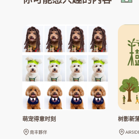
萌宠得意时刻
树影新
南丰夥伴
AIRSID