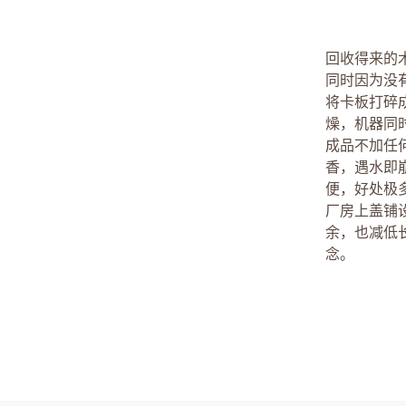
回收得来的
同时因为没
将卡板打碎
燥，机器同
成品不加任
香，遇水即
便，好处极多
厂房上盖铺
余，也减低
念。