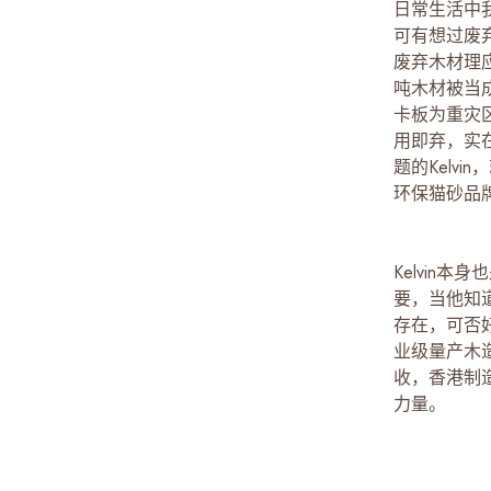
日常生活中
可有想过废
废弃木材理
吨木材被当
卡板为重灾
用即弃，实
题的Kelv
环保猫砂品
Kelvin
要，当他知
存在，可否
业级量产木
收，香港制
力量。