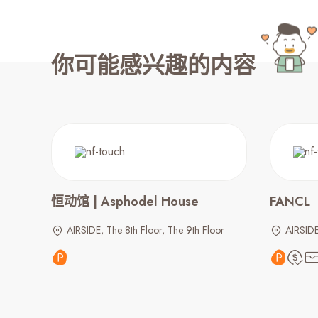
你可能感兴趣的内容
恒动馆 | Asphodel House
FANCL
AIRSIDE, The 8th Floor, The 9th Floor
AIRSID