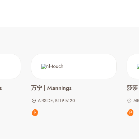
s
万宁 | Mannings
莎莎
AIRSIDE, B119-B120
AI