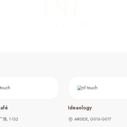
afé
Ideaology
, 1-132
AIRSIDE, G016-G017