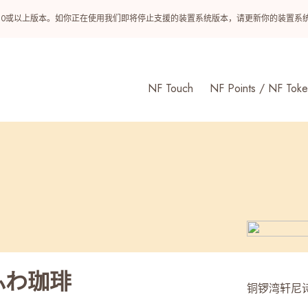
ndroid 10或以上版本。如你正在使用我们即将停止支援的装置系统版本，请更新你的装
NF Touch
NF Points / NF Toke
わふわ珈琲
铜锣湾轩尼诗