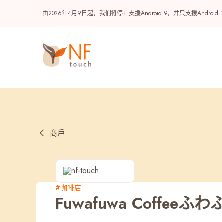
由2026年4月9日起，我们将停止支援Android 9，并只支援A
商戶
热门
#咖啡店
Fuwafuwa Coffeeふ
NF 种籽
NF Points
AIRSIDE
奖赏