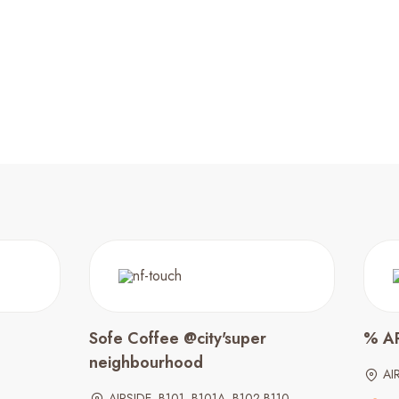
Sofe Coffee @city'super
% A
neighbourhood
AI
AIRSIDE, B101, B101A, B102-B110