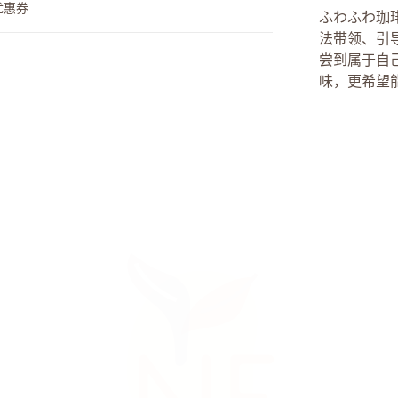
优惠券
ふわふわ珈
法带领、引
尝到属于自
味，更希望