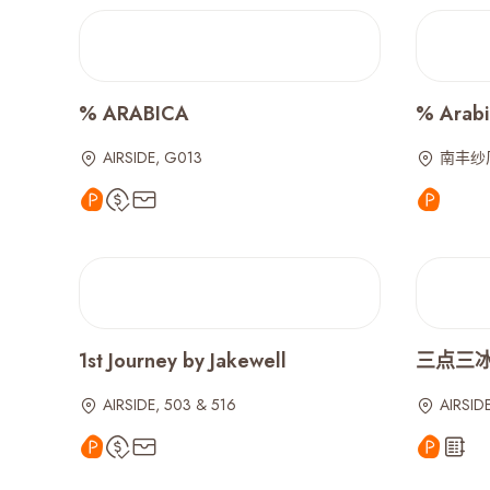
% ARABICA
% Arabi
AIRSIDE, G013
南丰纱厂
1st Journey by Jakewell
三点三冰室 
AIRSIDE, 503 & 516
AIRSIDE