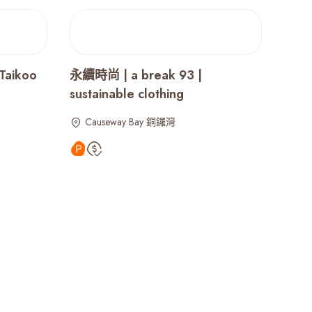
Taikoo
永續時尚 | a break 93 |
sustainable clothing
Causeway Bay 銅鑼灣