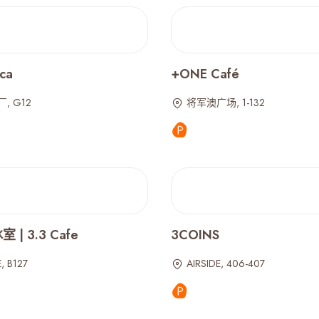
ca
+ONE Café
, G12
将军澳广场, 1-132
| 3.3 Cafe
3COINS
, B127
AIRSIDE, 406-407