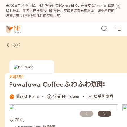
由2026年4月9日起，我们将停止支援Android 9，并只支援Android 10或
以上版本。如你正在使用我们即将停止支援的装置系统版本，请更新你的
装置系统以继续使用我们的应用程式。
商戶
#咖啡店
Fuwafuwa Coffeeふわふわ珈琲
热门
赚取NF Points
接受 NF Tokens
接受优惠券
NF 种籽
NF Points
AIRSIDE
奖赏
地点
最近搜寻纪录