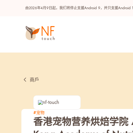
由2026年4月9日起，我们将停止支援Android 9，并只支援A
商戶
热门
#宠物
香港宠物营养烘焙学院 ANB
NF 种籽
NF Points
AIRSIDE
奖赏