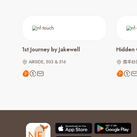
1st Journey by Jakewell
Hidden
AIRSIDE, 503 & 516
南丰纱厂