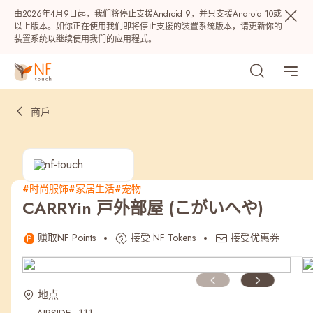
由2026年4月9日起，我们将停止支援Android 9，并只支援Android 10或
以上版本。如你正在使用我们即将停止支援的装置系统版本，请更新你的
装置系统以继续使用我们的应用程式。
商戶
#时尚服饰
#家居生活
#宠物
CARRYin 戸外部屋 (こがいへや)
热门
赚取NF Points
接受 NF Tokens
接受优惠券
NF 种籽
NF Points
AIRSIDE
奖赏
地点
最近搜寻纪录