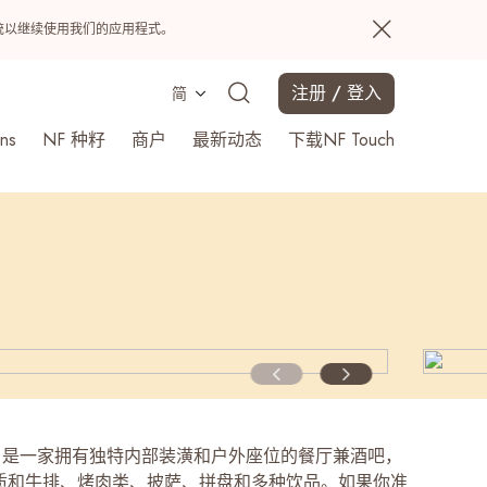
置系统以继续使用我们的应用程式。
注册 / 登入
简
ns
NF 种籽
商户
最新动态
下载NF Touch
搜寻
ISTA 是一家拥有独特内部装潢和户外座位的餐厅兼酒吧，
质和牛排、烤肉类、披萨、拼盘和多种饮品。如果你准