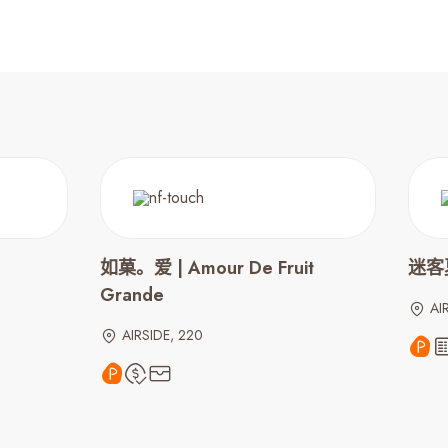
如菓。爱 | Amour De Fruit
迷客夏
Grande
AI
AIRSIDE, 220