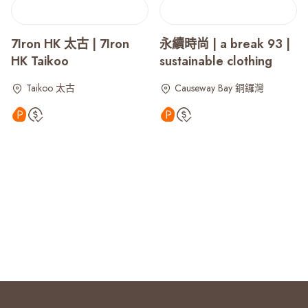
7Iron HK 太古 | 7Iron
永續時尚 | a break 93 |
HK Taikoo
sustainable clothing
Taikoo 太古
Causeway Bay 銅鑼灣