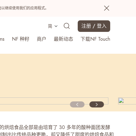
置系统以继续使用我们的应用程式。
注册 / 登入
简
ns
NF 种籽
商户
最新动态
下载NF Touch
搜寻
ugh 的烘焙食品全部是由培育了 30 多年的酸种面团发酵
创制出比传统品种更脆，却又降低了甜度的烘焙食品和