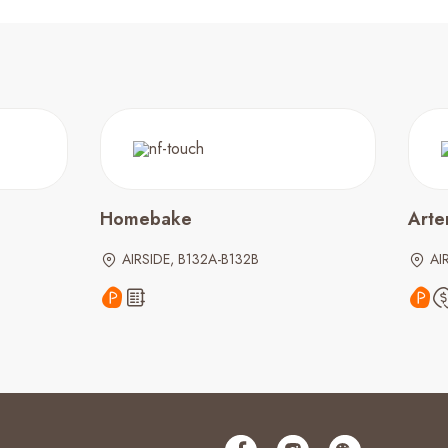
Homebake
Arte
AIRSIDE, B132A-B132B
AI