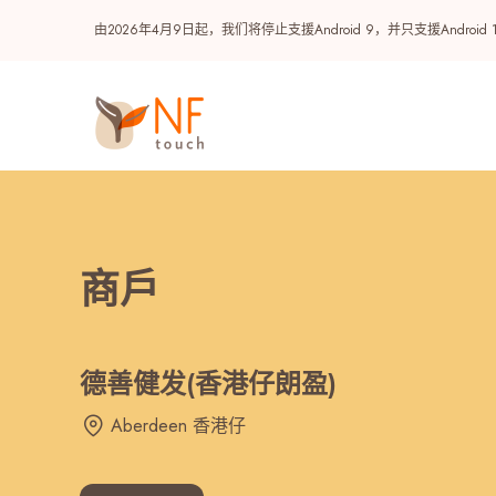
由2026年4月9日起，我们将停止支援Android 9，并只支援A
商戶
德善健发(香港仔朗盈)
热门
Aberdeen 香港仔
NF 种籽
NF Points
AIRSIDE
奖赏