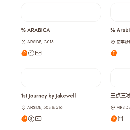
% ARABICA
% Arabi
AIRSIDE, G013
南丰纱厂
1st Journey by Jakewell
三点三冰室 
AIRSIDE, 503 & 516
AIRSIDE