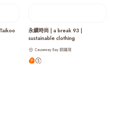
Taikoo
永續時尚 | a break 93 |
sustainable clothing
Causeway Bay 銅鑼灣