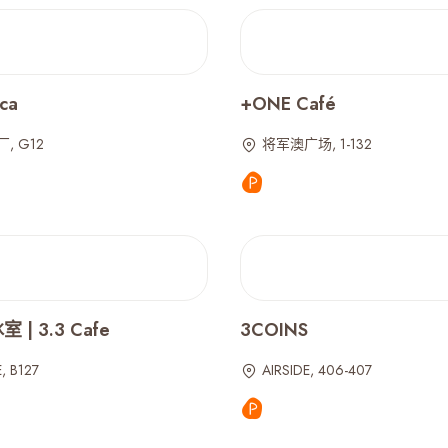
ca
+ONE Café
, G12
将军澳广场, 1-132
| 3.3 Cafe
3COINS
, B127
AIRSIDE, 406-407