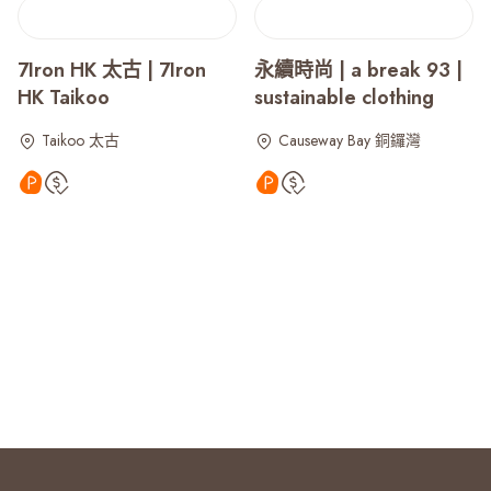
7Iron HK 太古 | 7Iron
永續時尚 | a break 93 |
HK Taikoo
sustainable clothing
Taikoo 太古
Causeway Bay 銅鑼灣