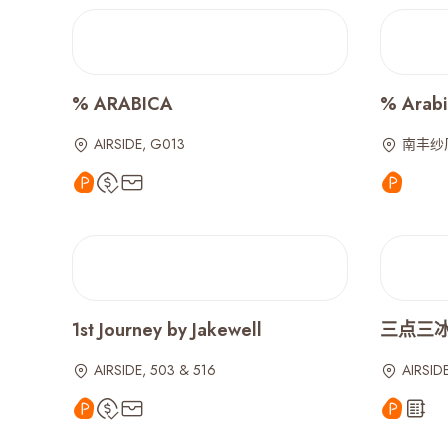
% ARABICA
% Arabi
AIRSIDE, G013
南丰纱厂
1st Journey by Jakewell
三点三冰室 
AIRSIDE, 503 & 516
AIRSIDE