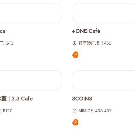
ca
+ONE Café
, G12
将军澳广场, 1-132
| 3.3 Cafe
3COINS
, B127
AIRSIDE, 406-407