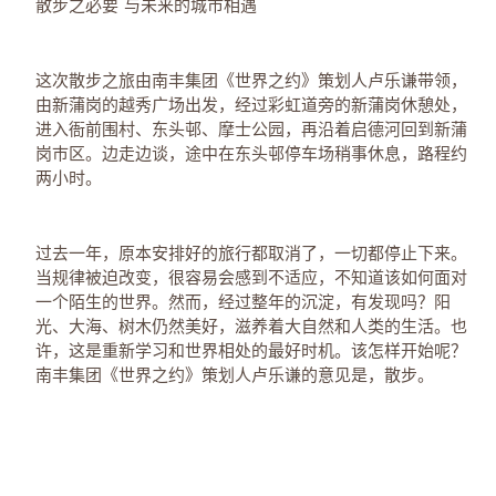
散步之必要 与未来的城市相遇
这次散步之旅由南丰集团《世界之约》策划人卢乐谦带领，
由新蒲岗的越秀广场出发，经过彩虹道旁的新蒲岗休憩处，
进入衙前围村、东头邨、摩士公园，再沿着启德河回到新蒲
岗巿区。边走边谈，途中在东头邨停车场稍事休息，路程约
两小时。
过去一年，原本安排好的旅行都取消了，一切都停止下来。
当规律被迫改变，很容易会感到不适应，不知道该如何面对
一个陌生的世界。然而，经过整年的沉淀，有发现吗？阳
光、大海、树木仍然美好，滋养着大自然和人类的生活。也
许，这是重新学习和世界相处的最好时机。该怎样开始呢？
南丰集团《世界之约》策划人卢乐谦的意见是，散步。