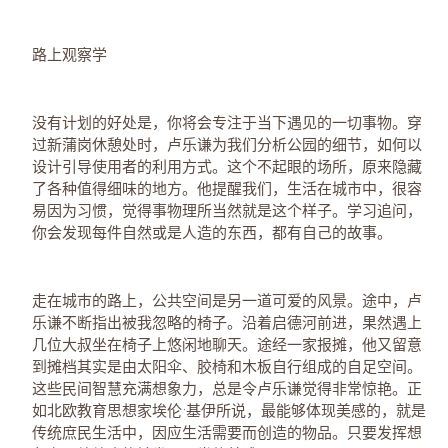
路上观察学
没有计划的好处是，你将会专注于当下遇见的一切事物。穿
过新蒲岗休憩处时，卢乐谦为我们分析公园的细节，如何以
设计引导使用者的利用方式。这个不起眼的场所，原来隐藏
了各种值得细味的地方。他提醒我们，生活在城市中，很容
易因为习惯，觉得事物理所当然就是这个样子。学习追问，
你会发现每件自然或是人造的东西，都有自己的故事。
走在城巿的路上，公共空间是另一道可爱的风景。途中，卢
乐谦不断指出被我忽略的椅子。沿着启德河前进，果然遇上
几位大叔坐在椅子上悠闲地聊天。途经一家报摊，他又留意
到摊档其实是由太阳伞、胶椅和木板自行组成的自足空间。
这些民间智慧充满想象力，总是令卢乐谦觉得非常惊艳。正
如北欧教育思想家埃伦•基伊所说，最能够体现美感的，就是
传统庶民生活中，因应生活需要而创造的物品。只要发挥想