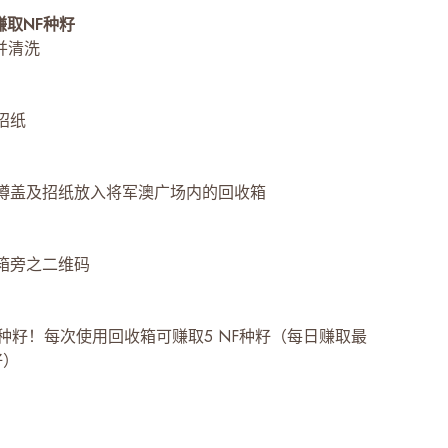
赚取NF种籽
盖并清洗
身招纸
樽、樽盖及招纸放入将军澳广场内的回收箱
收箱旁之二维码
种籽！每次使用回收箱可赚取5 NF种籽（每日赚取最
籽）