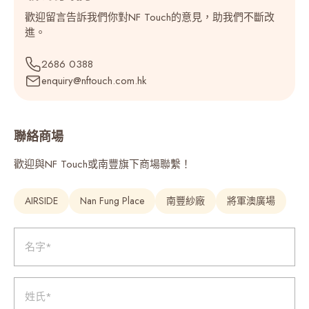
歡迎留言告訴我們你對NF Touch的意見，助我們不斷改
進。
Palestine (‫فلسطين‬‎) (970)
2686 0388
Panama (Panamá) (507)
enquiry@nftouch.com.hk
Papua New Guinea (675)
聯絡商場
Paraguay (595)
歡迎與NF Touch或南豐旗下商場聯繫！
Peru (Perú) (51)
AIRSIDE
Nan Fung Place
南豐紗廠
將軍澳廣場
Philippines (63)
名字*
Poland (Polska) (48)
姓氏*
Portugal (351)