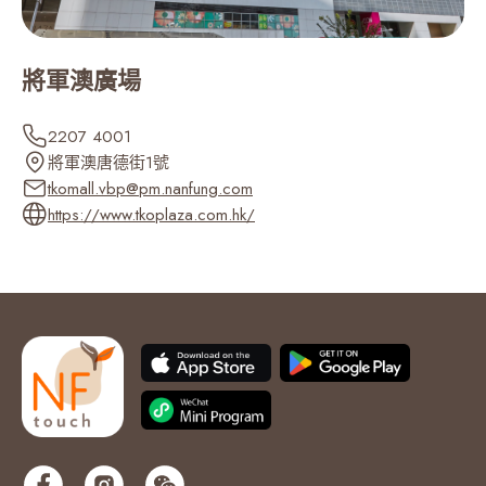
United Arab Emirates (‫الإمارات العربية المتحدة‬‎) (971)
將軍澳廣場
United Kingdom (44)
2207 4001
將軍澳唐德街1號
United States (1)
tkomall.vbp@pm.nanfung.com
https://www.tkoplaza.com.hk/
Uruguay (598)
Uzbekistan (Oʻzbekiston) (998)
Vanuatu (678)
Vatican City (Città del Vaticano) (39)
Venezuela (58)