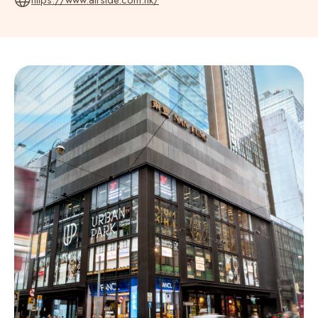
https://www.airside.com.hk/
Slovenia (Slovenija) (386)
Solomon Islands (677)
Somalia (Soomaaliya) (252)
South Africa (27)
South Korea (대한민국) (82)
South Sudan (‫جنوب السودان‬‎) (211)
Spain (España) (34)
Sri Lanka (ශ්‍රී ලංකාව) (94)