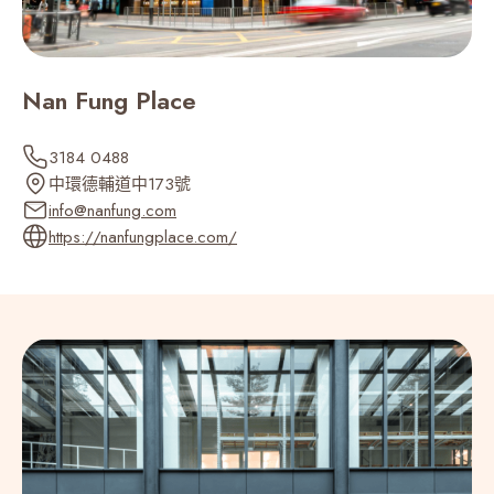
Sudan (‫السودان‬‎) (249)
Nan Fung Place
Suriname (597)
3184 0488
Svalbard and Jan Mayen (47)
中環德輔道中173號
info@nanfung.com
https://nanfungplace.com/
Swaziland (268)
Sweden (Sverige) (46)
Switzerland (Schweiz) (41)
Syria (‫سوريا‬‎) (963)
Taiwan (台灣) (886)