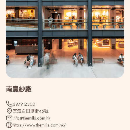
Tajikistan (992)
Tanzania (255)
Thailand (ไทย) (66)
Timor-Leste (670)
Togo (228)
南豐紗廠
Tokelau (690)
3979 2300
荃灣白田壩街45號
Tonga (676)
info@themills.com.hk
https://www.themills.com.hk/
Trinidad and Tobago (1868)