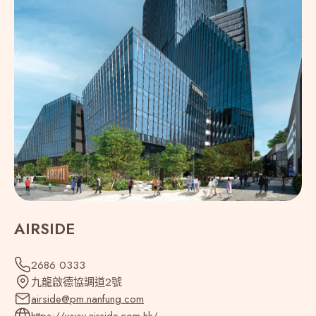
Saudi Arabia (‫المملكة العربية السعودية‬‎) (966)
Senegal (Sénégal) (221)
Serbia (Србија) (381)
Seychelles (248)
Sierra Leone (232)
AIRSIDE
Singapore (65)
2686 0333
Sint Maarten (1721)
九龍啟德協調道2號
airside@pm.nanfung.com
Slovakia (Slovensko) (421)