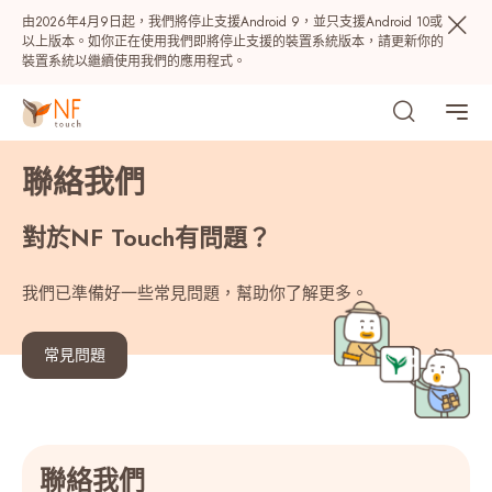
由2026年4月9日起，我們將停止支援Android 9，並只支援Android 10或
以上版本。如你正在使用我們即將停止支援的裝置系統版本，請更新你的
Niue (683)
裝置系統以繼續使用我們的應用程式。
Norfolk Island (672)
聯絡我們
North Korea (조선 민주주의 인민 공화국) (850)
對於NF Touch有問題？
Northern Mariana Islands (1670)
我們已準備好一些常見問題，幫助你了解更多。
Norway (Norge) (47)
熱門
常見問題
Oman (‫عُمان‬‎) (968)
NF 種籽
NF Points
AIRSIDE
獎賞
Pakistan (‫پاکستان‬‎) (92)
最近搜尋紀錄
聯絡我們
Palau (680)