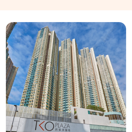
Tunisia (‫تونس‬‎) (216)
Turkey (Türkiye) (90)
Turkmenistan (993)
Turks and Caicos Islands (1649)
Tuvalu (688)
U.S. Virgin Islands (1340)
Uganda (256)
Ukraine (Україна) (380)