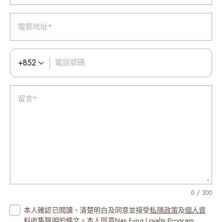
Puerto Rico (1)
電郵地址*
話號碼
Qatar (‫قطر‬‎) (974)
+852
電話號碼
Réunion (La Réunion) (262)
留言*
Romania (România) (40)
Russia (Россия) (7)
Rwanda (250)
Saint Barthélemy (590)
0 / 200
本人確認已閱讀、清楚明白及同意並接受
私隱政策
及
個人資
Saint Helena (290)
料收集聲明
的條文。本人同意Nan Fung Loyalty Program