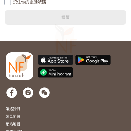
記住你的電話號碼
United States (1)
繼續
Uruguay (598)
Uzbekistan (Oʻzbekiston) (998)
Vanuatu (678)
Vatican City (Città del Vaticano) (39)
Venezuela (58)
Vietnam (Việt Nam) (84)
聯絡我們
常見問題
Wallis and Futuna (Wallis-et-Futuna) (681)
網站地圖