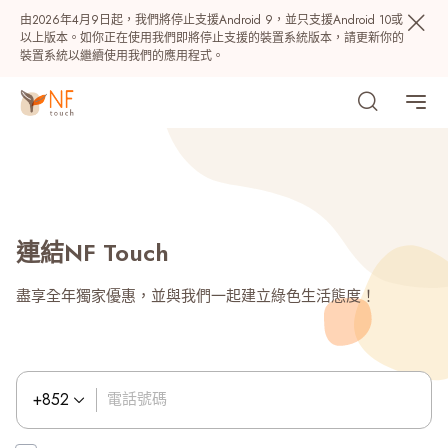
由2026年4月9日起，我們將停止支援Android 9，並只支援Android 10或
Turkmenistan (993)
以上版本。如你正在使用我們即將停止支援的裝置系統版本，請更新你的
裝置系統以繼續使用我們的應用程式。
Turks and Caicos Islands (1649)
Tuvalu (688)
U.S. Virgin Islands (1340)
連結NF Touch
Uganda (256)
盡享全年獨家優惠，並與我們一起建立綠色生活態度！
熱門
Ukraine (Україна) (380)
NF 種籽
NF Points
AIRSIDE
獎賞
United Arab Emirates (‫الإمارات العربية المتحدة‬‎) (971)
話號碼
+852
電話號碼
United Kingdom (44)
最近搜尋紀錄