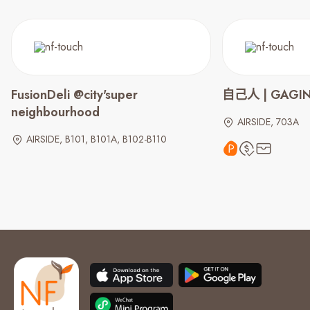
FusionDeli @city'super
自己人 | GAGI
neighbourhood
AIRSIDE, 703A
AIRSIDE, B101, B101A, B102-B110