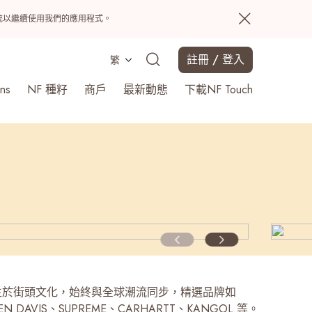
置系統以繼續使用我們的應用程式。
註冊 / 登入
繁
ns
NF 種籽
商戶
最新動態
下載NF Touch
搜尋
誕生於街頭文化，始終與全球潮流同步，精選品牌如
BEN DAVIS、SUPREME、CARHARTT、KANGOL 等。