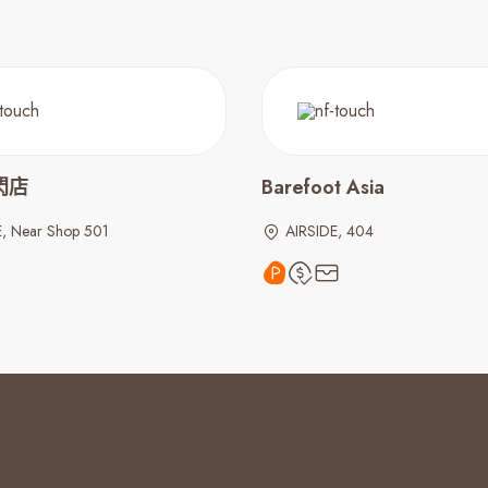
快閃店
Barefoot Asia
E, Near Shop 501
AIRSIDE, 404