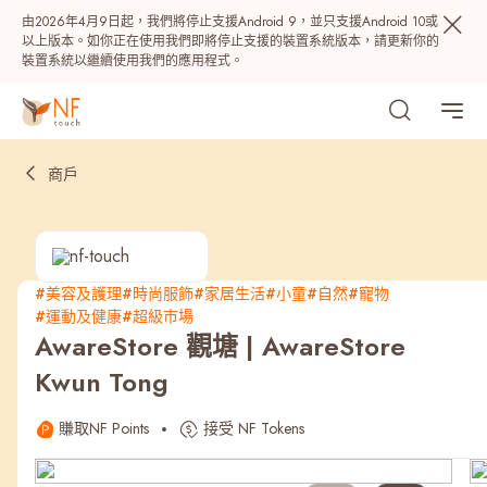
由2026年4月9日起，我們將停止支援Android 9，並只支援Android 10或
以上版本。如你正在使用我們即將停止支援的裝置系統版本，請更新你的
裝置系統以繼續使用我們的應用程式。
商戶
#美容及護理
#時尚服飾
#家居生活
#小童
#自然
#寵物
#運動及健康
#超級巿場
熱門
AwareStore 觀塘 | AwareStore
Kwun Tong
NF 種籽
NF Points
AIRSIDE
獎賞
賺取NF Points
接受 NF Tokens
最近搜尋紀錄