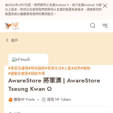
由2026年4月9日起，我們將停止支援Android 9，並只支援Android 10或
以上版本。如你正在使用我們即將停止支援的裝置系統版本，請更新你的
裝置系統以繼續使用我們的應用程式。
商戶
#美容及護理
#時尚服飾
#家居生活
#小童
#自然
#寵物
#運動及健康
#超級巿場
熱門
AwareStore 將軍澳 | AwareStore
Tseung Kwan O
NF 種籽
NF Points
AIRSIDE
獎賞
賺取NF Points
接受 NF Tokens
最近搜尋紀錄