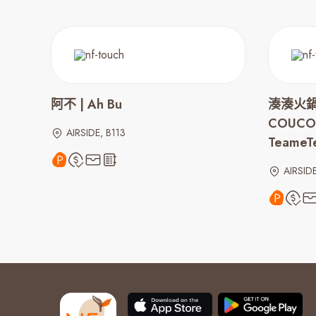
阿不 | Ah Bu
湊湊火鍋
COUCOU
AIRSIDE, B113
TeameT
AIRSID