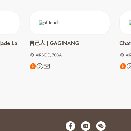
ade La
自己人 | GAGINANG
Chat
AIRSIDE, 703A
AI