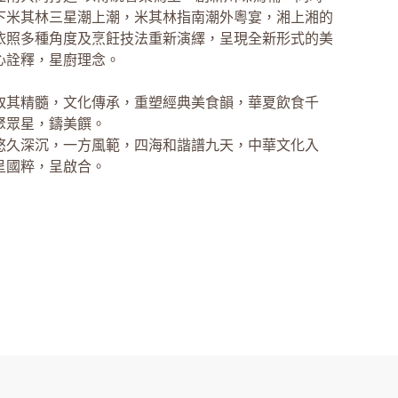
下米其林三星潮上潮，米其林指南潮外粵宴，湘上湘的
依照多種角度及烹飪技法重新演繹，呈現全新形式的美
心詮釋，星廚理念。
取其精髓，文化傳承，重塑經典美食韻，華夏飲食千
聚眾星，鑄美饌。
悠久深沉，一方風範，四海和諧譜九天，中華文化入
呈國粹，呈啟合。