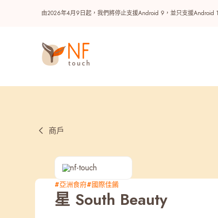
由2026年4月9日起，我們將停止支援Android 9，並只支援A
商戶
熱門
#亞洲食府
#國際佳餚
星 South Beauty
NF 種籽
NF Points
AIRSIDE
獎賞