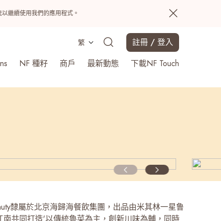
置系統以繼續使用我們的應用程式。
註冊 / 登入
繁
ns
NF 種籽
商戶
最新動態
下載NF Touch
搜尋
h Beauty隸屬於北京海歸海餐飲集團，出品由米其林一星鲁
江南共同打造'以傳統魯菜為主，創新川味為輔，同時