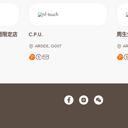
期間限定店
C.P.U.
周生生
AIRSIDE, G007
AI