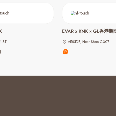
X
EVAR x KNK x GL香港
, 311
AIRSIDE, Near Shop G007