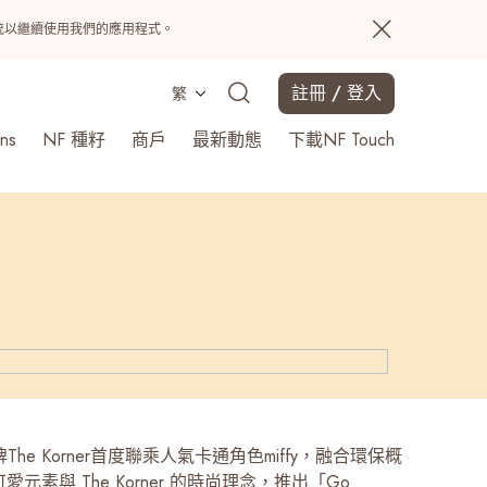
置系統以繼續使用我們的應用程式。
註冊 / 登入
繁
ns
NF 種籽
商戶
最新動態
下載NF Touch
搜尋
he Korner首度聯乘人氣卡通角色miffy，融合環保概
的可愛元素與 The Korner 的時尚理念，推出「Go