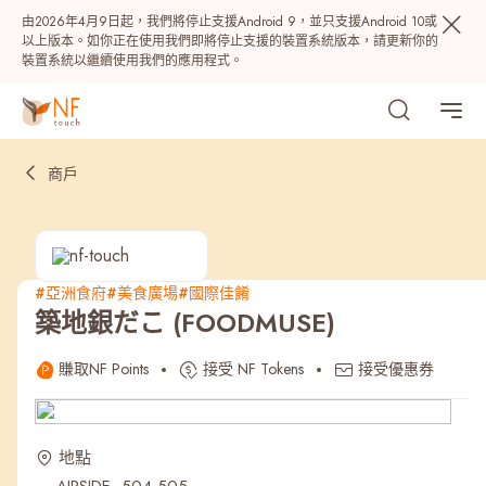
由2026年4月9日起，我們將停止支援Android 9，並只支援Android 10或
以上版本。如你正在使用我們即將停止支援的裝置系統版本，請更新你的
裝置系統以繼續使用我們的應用程式。
商戶
#亞洲食府
#美食廣場
#國際佳餚
築地銀だこ (FOODMUSE)
熱門
賺取NF Points
接受 NF Tokens
接受優惠券
NF 種籽
NF Points
AIRSIDE
獎賞
地點
最近搜尋紀錄