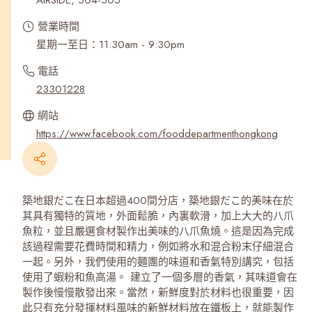
AIRSIDE, 504-505
營業時間
星期一至日：11:30am - 9:30pm
電話
23301228
網站
https://www.facebook.com/fooddepartmenthongkong
築地銀だこ在日本超過400間分店，築地銀だこ的美味在於
其具有獨特的質地，外面鬆脆，內裏軟滑，加上大大的八爪
魚粒，並且嚴選食材製作出美味的八爪魚燒。這是因為完成
該過程需要花費時間和精力，例如將水和混合粉末仔細混合
一起。另外，我們使用的麵團的味道和香氣特別講究，包括
使用了蝦粉和魚高湯。 建立了一個多層的香氣，其味道會在
製作後慢慢散發出來。當然，新鮮度對於材料也很重要，因
此只有充分發揮材料風味的新鮮材料放在鐵板上，就能製作