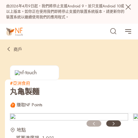
由2026年4月9日起，我們將停止支援Android 9，並只支援Android 10或
以上版本。如你正在使用我們即將停止支援的裝置系統版本，請更新你的
裝置系統以繼續使用我們的應用程式。
商戶
#亞洲食府
丸亀製麵
熱門
賺取NF Points
NF 種籽
NF Points
AIRSIDE
獎賞
地點
最近搜尋紀錄