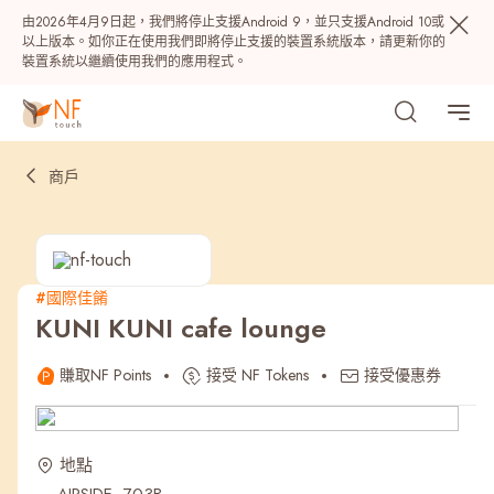
由2026年4月9日起，我們將停止支援Android 9，並只支援Android 10或
以上版本。如你正在使用我們即將停止支援的裝置系統版本，請更新你的
裝置系統以繼續使用我們的應用程式。
商戶
#國際佳餚
KUNI KUNI cafe lounge
熱門
賺取NF Points
接受 NF Tokens
接受優惠券
NF 種籽
NF Points
AIRSIDE
獎賞
地點
最近搜尋紀錄