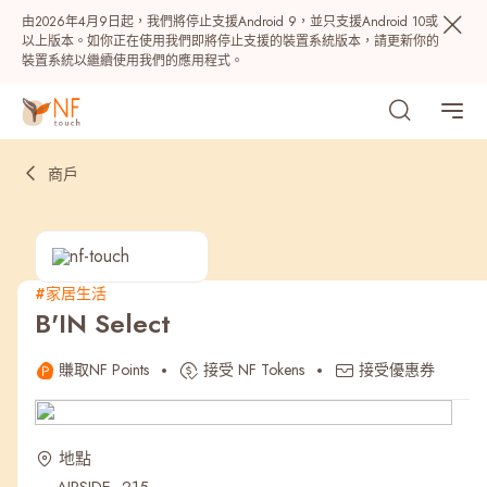
由2026年4月9日起，我們將停止支援Android 9，並只支援Android 10或
以上版本。如你正在使用我們即將停止支援的裝置系統版本，請更新你的
裝置系統以繼續使用我們的應用程式。
商戶
#家居生活
B'IN Select
熱門
賺取NF Points
接受 NF Tokens
接受優惠券
NF 種籽
NF Points
AIRSIDE
獎賞
地點
最近搜尋紀錄