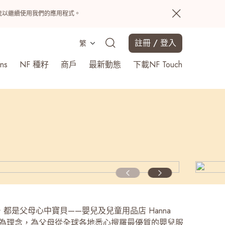
置系統以繼續使用我們的應用程式。
註冊 / 登入
繁
ns
NF 種籽
商戶
最新動態
下載NF Touch
搜尋
都是父母心中寶貝——嬰兒及兒童用品店 Hanna
p 以此為理念，為父母從全球各地悉心搜羅最優質的嬰兒服