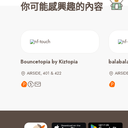
你可能感興趣的內容
Bouncetopia by Kiztopia
balabal
AIRSIDE, 401 & 422
AIRSIDE