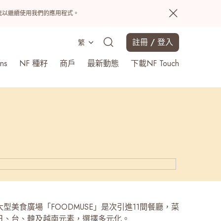
置系統以繼續使用我們的應用程式。
註冊 / 登入
繁
ns
NF 種籽
商戶
最新動態
下載NF Touch
搜尋
型美食廣場「FOODMUSE」是次引進11間餐廳，菜
日、台、韓及越南元素，選擇多元化。