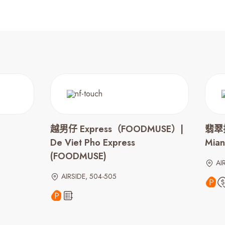
越男仔 Express（FOODMUSE）|
翡翠拉
De Viet Pho Express
Mian
(FOODMUSE)
AI
AIRSIDE, 504-505