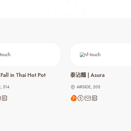
all in Thai Hot Pot
泰沾麵 | Asura
, 514
AIRSIDE, 205