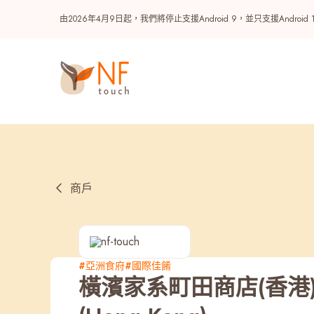
由2026年4月9日起，我們將停止支援Android 9，並只支援A
商戶
熱門
#亞洲食府
#國際佳餚
橫濱家系町田商店(香港) | M
NF 種籽
NF Points
AIRSIDE
獎賞