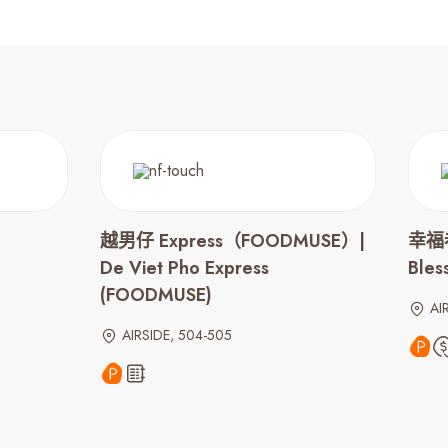
越男仔 Express（FOODMUSE）|
幸福
De Viet Pho Express
Bles
(FOODMUSE)
AI
AIRSIDE, 504-505