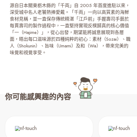
源自日本關東栃木縣的「千両」自 2005 年首度進駐以來，
深受城中名人老饕熱捧愛戴。「千両」一向以高質素的海鮮
食材見稱，並一直保存傳統精湛「江戶前」手握壽司手藝於
每貫壽司的製作過程中，一直堅持實現反樸歸真的核心價值
「一（Hajime）」，從心出發，期望能將誠意展現到各層
面，晤出每口滋味源於四種純粹的初心：素材（Sozai）、職
人（Shokunin）、旨味（Umami）及和（Wa），帶來完美的
味覺和視覺享受。
你可能感興趣的內容