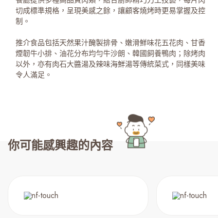
餐廳提供多種高品質肉類，結合廚師精巧刀工技藝，每片肉
切成標準規格，呈現美感之餘，讓顧客燒烤時更易掌握及控
制。
推介食品包括天然果汁醃製排骨、嫩滑鮮味花五花肉、甘香
煙韌牛小排、油花分布均勻牛沙朗、韓國飼養鴨肉；除烤肉
以外，亦有肉石大醬湯及辣味海鮮湯等傳統菜式，同樣美味
令人滿足。
你可能感興趣的內容