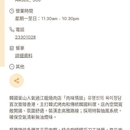
AIRSIDE, 506
營業時間
星期一至日：11:30am - 10:30pm
電話
23301028
餐單
詳細資料
其他
韓國釜山人氣過江龍燒肉店「肉味情談」유명진의 육미정담
首次登陸香港，主打韓式烤肉和傳統韓國料理，店內空間寬
敞開揚、氛圍舒適，裝潢走高雅路線；採用特製抽風系統，
確保空氣清新無油煙味。