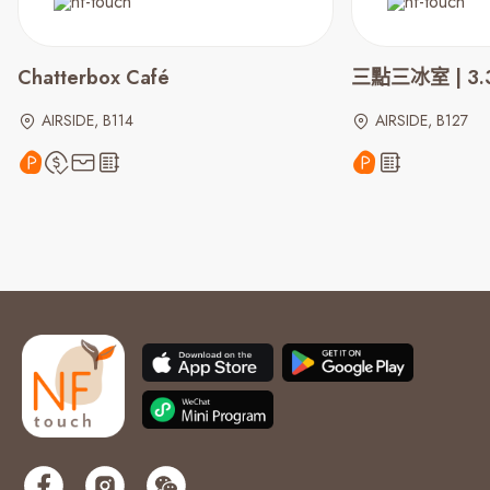
Chatterbox Café
三點三冰室 | 3.3
AIRSIDE, B114
AIRSIDE, B127