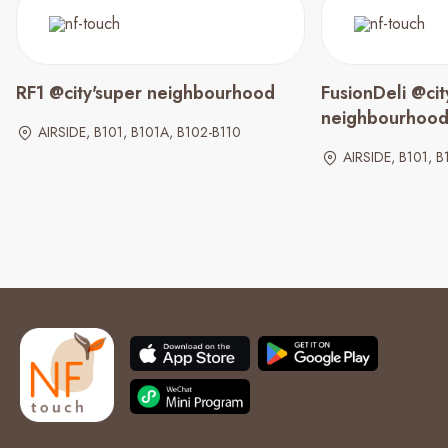
RF1 @city'super neighbourhood
FusionDeli @cit
neighbourhoo
AIRSIDE, B101, B101A, B102-B110
AIRSIDE, B101, B