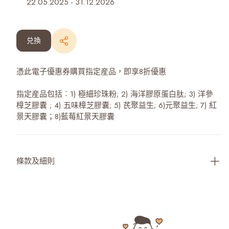
22.05.2025
-
31.12.2026
兑換
憑此電子優惠券購買指定産品，即享8折優惠
指定産品包括︰1) 極細珍珠粉; 2) 海洋膠原蛋白肽; 3) 洋參
樟芝膠囊 ; 4) 五味樟芝膠囊; 5) 芪聚益生; 6)元聚益生; 7) 紅
景天膠囊；8)藍莓紅景天膠囊
條款及細則