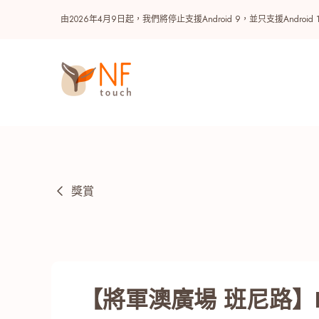
由2026年4月9日起，我們將停止支援Android 9，並只支援A
獎賞
熱門
NF 種籽
NF Points
AIRSIDE
獎賞
【將軍澳廣場 班尼路】H