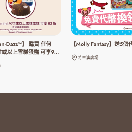
en-Dazs™】 購買 任何
【Molly Fantasy】送5
 尺寸或以上雪糕蛋糕 可享92
將軍澳廣場
E