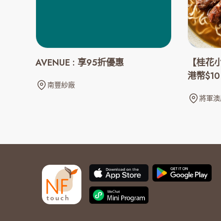
AVENUE : 享95折優惠
【桂花小
港幣$10
南豐紗廠
將軍澳