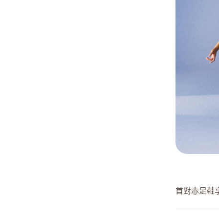
首對赤足鞋享