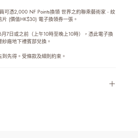
 會員可憑2,000 NF Points換領 世界之約聯乘藝術家 - 紋
片 (價值HK$30) 電子換領券一張。
年6月7日或之前（上午10時至晚上10時），憑此電子換
豐紗廠地下禮賓部兌換。
先到先得。受條款及細則約束。