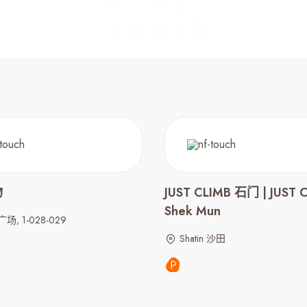
物
JUST CLIMB 石门 | JUST 
Shek Mun
, 1-028-029
Shatin 沙田