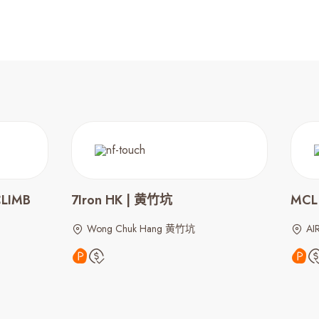
CLIMB
7Iron HK | 黄竹坑
MCL
Wong Chuk Hang 黄竹坑
AI