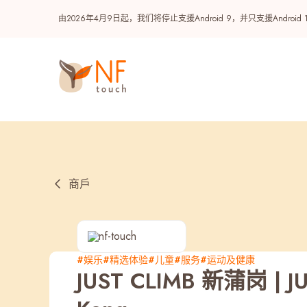
由2026年4月9日起，我们将停止支援Android 9，并只支援A
商戶
热门
#娱乐
#精选体验
#儿童
#服务
#运动及健康
JUST CLIMB 新蒲岗 | JU
NF 种籽
NF Points
AIRSIDE
奖赏