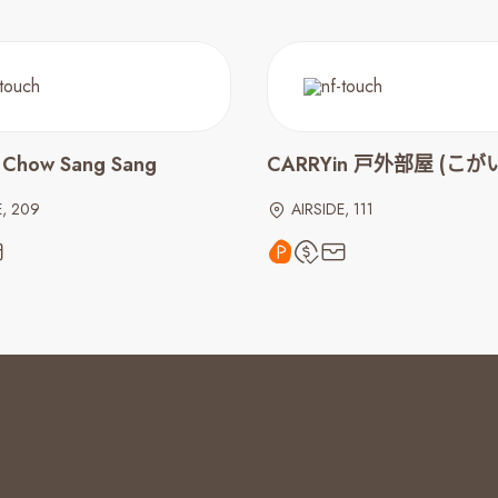
Chow Sang Sang
CARRYin 戸外部屋 (こが
E, 209
AIRSIDE, 111