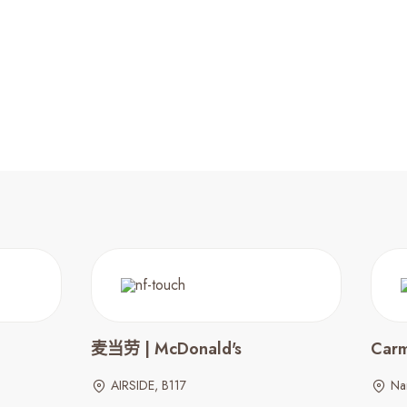
麦当劳 | McDonald's
Car
AIRSIDE, B117
Na