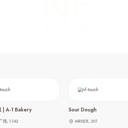
 A-1 Bakery
Sour Dough
, 1-142
AIRSIDE, 201