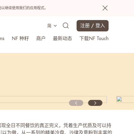
置系统以继续使用我们的应用程式。
注册 / 登入
简
ns
NF 种籽
商户
最新动态
下载NF Touch
搜寻
 Cuts展现全日不同餐饮的真正完义，凭着生产优质及可以持
引以为傲，从一系列的精美冷盘、沙律及意粉到丰富的