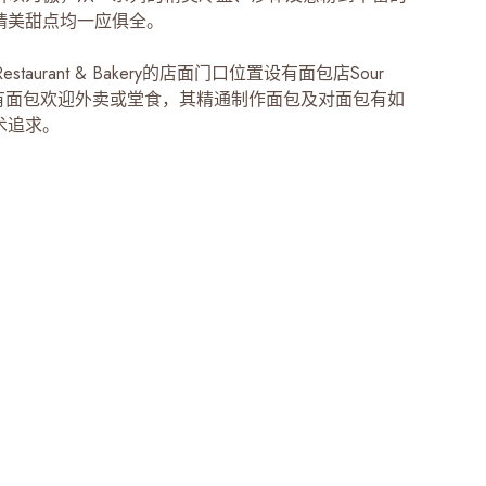
精美甜点均一应俱全。
ts Restaurant & Bakery的店面门口位置设有面包店Sour
，所有面包欢迎外卖或堂食，其精通制作面包及对面包有如
术追求。