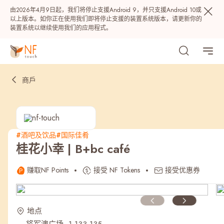
由2026年4月9日起，我们将停止支援Android 9，并只支援Android 10或
以上版本。如你正在使用我们即将停止支援的装置系统版本，请更新你的
装置系统以继续使用我们的应用程式。
商戶
#酒吧及饮品
#国际佳肴
桂花小幸 | B+bc café
热门
赚取NF Points
接受 NF Tokens
接受优惠券
NF 种籽
NF Points
AIRSIDE
奖赏
地点
最近搜寻纪录