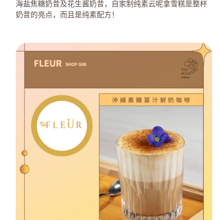
海盐焦糖奶昔及花生酱奶昔，自家制纯素云呢拿雪糕是整杯
奶昔的亮点，而且是纯素配方！