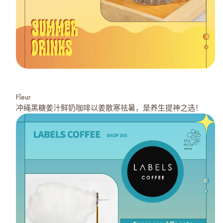
Fleur
冲绳黑糖姜汁鲜奶咖啡以姜散寒祛暑，是养生提神之选！