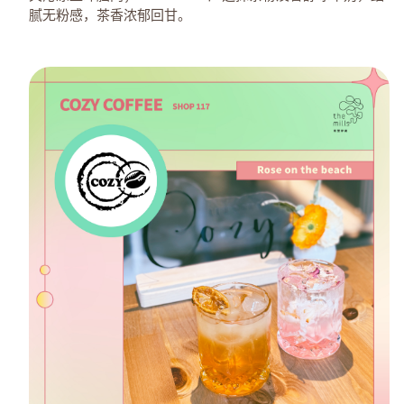
腻无粉感，茶香浓郁回甘。