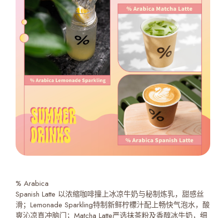
% Arabica
Spanish Latte 以浓缩咖啡撞上冰凉牛奶与秘制炼乳，甜感丝
滑；Lemonade Sparkling特制新鲜柠檬汁配上畅快气泡水，酸
爽沁凉直冲脑门；Matcha Latte严选抹茶粉及香醇冰牛奶，细