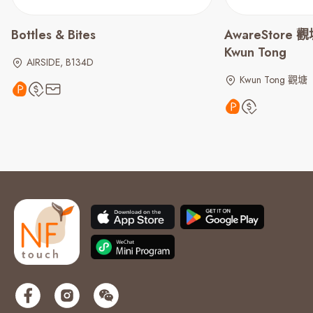
Bottles & Bites
AwareStore 觀塘
Kwun Tong
AIRSIDE, B134D
Kwun Tong 觀塘