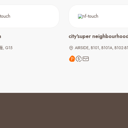
n
city'super neighbourhoo
, G15
AIRSIDE, B101, B101A, B102-B