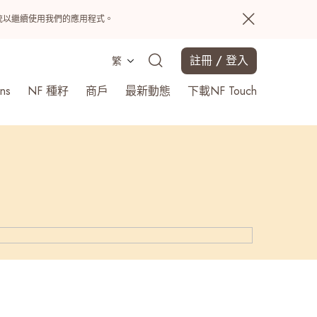
置系統以繼續使用我們的應用程式。
註冊 / 登入
繁
ns
NF 種籽
商戶
最新動態
下載NF Touch
搜尋