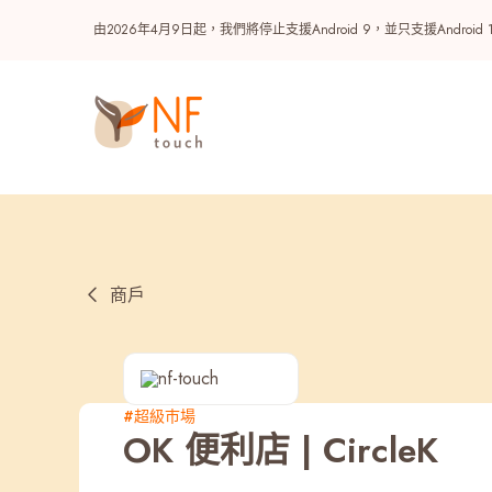
由2026年4月9日起，我們將停止支援Android 9，並只支援A
商戶
熱門
#超級巿場
OK 便利店 | CircleK
NF 種籽
NF Points
AIRSIDE
獎賞