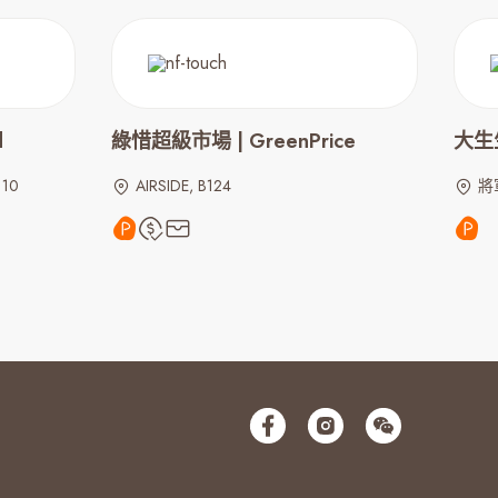
d
綠惜超級市場 | GreenPrice
大生生
110
AIRSIDE, B124
將軍